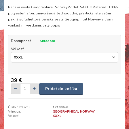
Pánska vesta Geographical NorwayModel: VAKITOMateriál : 100%
polyesterFarba: tmavo šedá Jednoduchá, praktická, ale veľmi
pekná softshellová pánska vesta Geographical Norway s tromi
vonkajšími vreckami.
celý popis
Dostupnosť
Skladom
Veľkosť
39 €
Pridať do košíka
Číslo produktu:
121006-6
Výrobca:
GEOGRAPHICAL NORWAY
Veľkosť:
XXXL