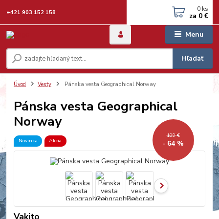
0
ks
+421 903 152 158
za
0 €
Menu
Hľadať
Úvod
Vesty
Pánska vesta Geographical Norway
Pánska vesta Geographical
Norway
109 €
Novinka
Akcia
- 64 %
Vakito