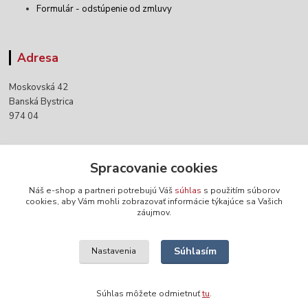
Formulár - odstúpenie od zmluvy
Adresa
Moskovská 42
Banská Bystrica
974 04
Kontakty
Spracovanie cookies
Náš e-shop a partneri potrebujú Váš
súhlas
s použitím súborov
+421 903 152 158
cookies, aby Vám mohli zobrazovať informácie týkajúce sa Vašich
záujmov.
info@norwaywear.sk
Súhlasím
Nastavenia
Súhlas môžete odmietnuť
tu
.
Vytvorené na
Eshop-rychlo.sk