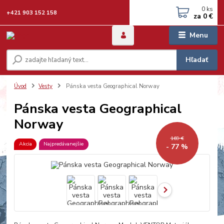
0
ks
+421 903 152 158
za
0 €
Menu
Hľadať
Úvod
Vesty
Pánska vesta Geographical Norway
Pánska vesta Geographical
Norway
169 €
Akcia
Najpredávanejšie
- 77 %