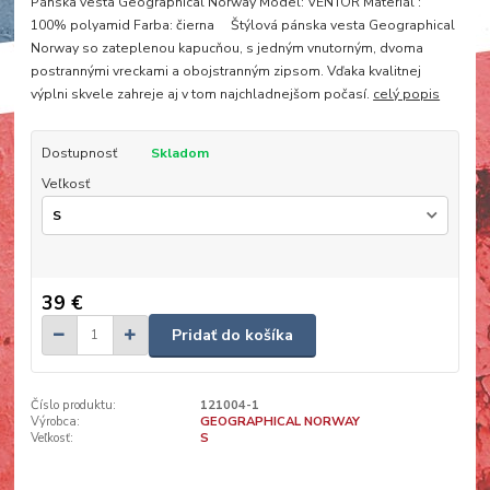
Pánska vesta Geographical Norway Model: VENTOR Materiál :
100% polyamid Farba: čierna Štýlová pánska vesta Geographical
Norway so zateplenou kapucňou, s jedným vnutorným, dvoma
postrannými vreckami a obojstranným zipsom. Vďaka kvalitnej
výplni skvele zahreje aj v tom najchladnejšom počasí.
celý popis
Dostupnosť
Skladom
Veľkosť
39 €
Pridať do košíka
Číslo produktu:
121004-1
Výrobca:
GEOGRAPHICAL NORWAY
Veľkosť:
S