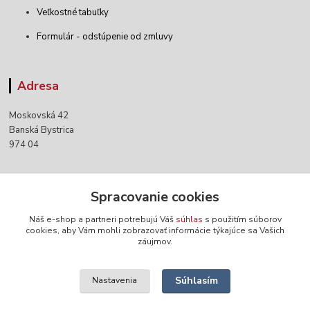
Veľkostné tabuľky
Formulár - odstúpenie od zmluvy
Adresa
Moskovská 42
Banská Bystrica
974 04
Kontakty
Spracovanie cookies
Náš e-shop a partneri potrebujú Váš
súhlas
s použitím súborov
+421 903 152 158
cookies, aby Vám mohli zobrazovať informácie týkajúce sa Vašich
záujmov.
info@norwaywear.sk
Súhlasím
Nastavenia