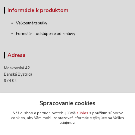
Informácie k produktom
Veľkostné tabuľky
Formulár - odstúpenie od zmluvy
Adresa
Moskovská 42
Banská Bystrica
974 04
Kontakty
Spracovanie cookies
Náš e-shop a partneri potrebujú Váš
súhlas
s použitím súborov
+421 903 152 158
cookies, aby Vám mohli zobrazovať informácie týkajúce sa Vašich
záujmov.
info@norwaywear.sk