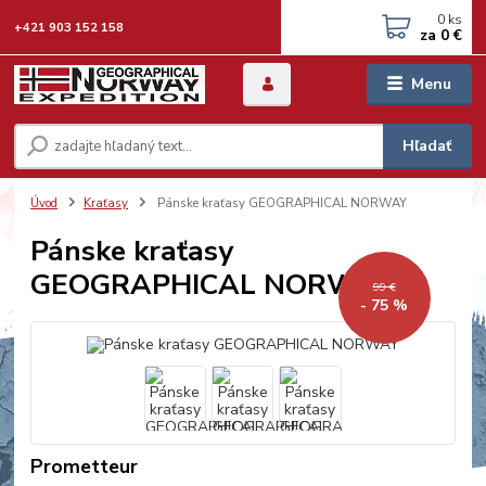
0
ks
+421 903 152 158
za
0 €
Menu
Hľadať
Úvod
Kraťasy
Pánske kraťasy GEOGRAPHICAL NORWAY
Pánske kraťasy
GEOGRAPHICAL NORWAY
99 €
- 75 %
Prometteur