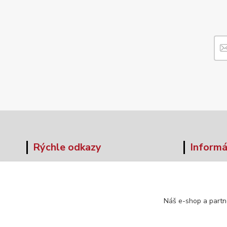
Rýchle odkazy
Informá
O nás
Veľkos
Obchodné podmienky
Formul
Doprava a platba
Náš e-shop a partn
Kontakt