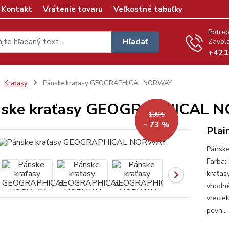
Kontakt
Vrátenie tovaru
Veľkostné tabuľky
Potreb
Hľadať
Zavola
+421
Kraťasy
Pánske kraťasy GEOGRAPHICAL NORWAY
nske kraťasy GEOGRAPHICAL 
109 €
- 73 %
Plai
Pánsk
Farba:
kraťas
vhodné
vrecie
pevn...