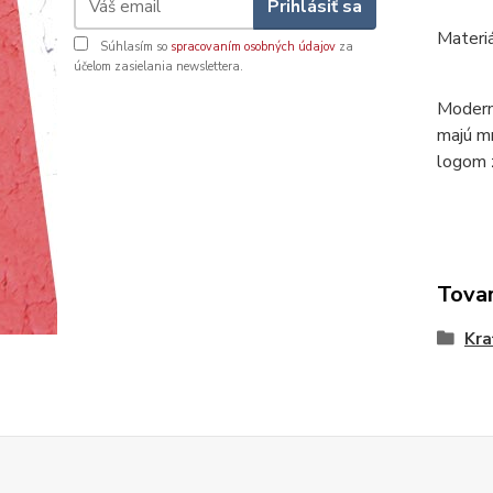
Prihlásiť sa
Materi
Súhlasím so
spracovaním osobných údajov
za
účelom zasielania newslettera.
Modern
majú mn
logom 
Tovar
Kra