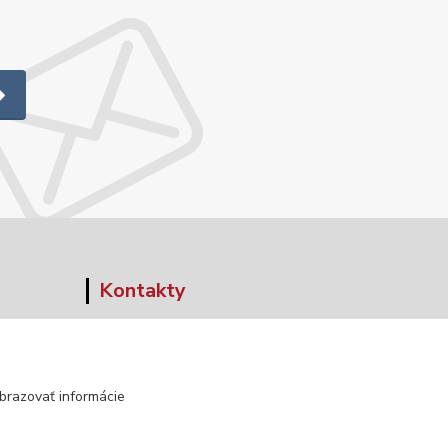
Kontakty
+421 903 152 158
info@norwaywear.sk
brazovať informácie