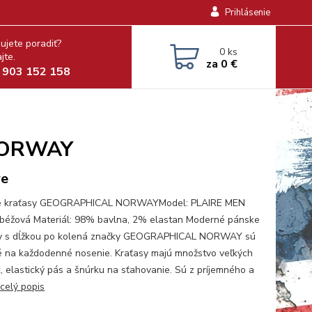
Prihlásenie
ujete poradiť?
0
ks
jte.
za
0 €
 903 152 158
NORWAY
re
e kraťasy GEOGRAPHICAL NORWAYModel: PLAIRE MEN
 béžová Materiál: 98% bavlna, 2% elastan Moderné pánske
y s dĺžkou po kolená značky GEOGRAPHICAL NORWAY sú
 na každodenné nosenie. Kraťasy majú množstvo veľkých
k, elastický pás a šnúrku na sťahovanie. Sú z príjemného a
celý popis