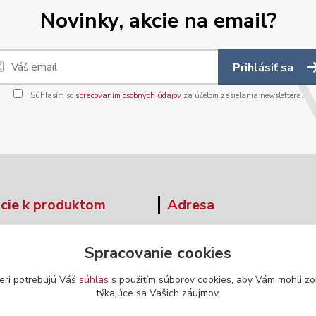
Novinky, akcie na email?
Prihlásiť sa
Súhlasím so
spracovaním osobných údajov
za účelom zasielania newslettera.
cie k produktom
Adresa
tné tabuľky
Moskovská 42
Spracovanie cookies
Banská Bystrica
ár - odstúpenie od zmluvy
974 04
eri potrebujú Váš
súhlas
s použitím súborov cookies, aby Vám mohli zo
týkajúce sa Vašich záujmov.