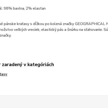
ál: 98% bavlna, 2% elastan
é pánske kraťasy s dĺžkou po kolená značky GEOGRAPHICAL 
ožstvo veľkých vreciek, elastický pás a šnúrku na sťahovanie. S
značky.
 zaradený v kategóriách
ťasy