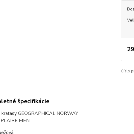
Dos
Veľ
29
Číslo p
etné špecifikácie
e kraťasy GEOGRAPHICAL NORWAY
: PLAIRE MEN
 béžová