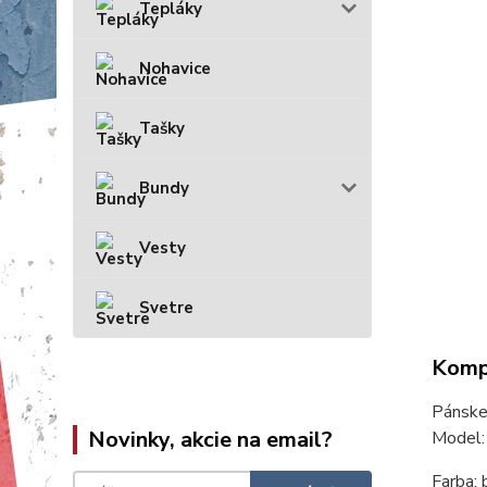
Tepláky
Nohavice
Tašky
Bundy
Vesty
Svetre
Kompl
Pánsk
Novinky, akcie na email?
Model
Farba: