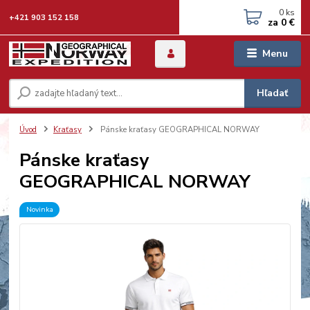
0
ks
+421 903 152 158
za
0 €
Menu
Hľadať
Úvod
Kraťasy
Pánske kraťasy GEOGRAPHICAL NORWAY
Pánske kraťasy
GEOGRAPHICAL NORWAY
Novinka