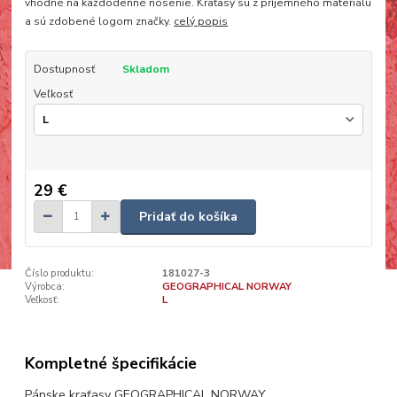
vhodné na každodenné nosenie. Kraťasy sú z príjemného materiálu
a sú zdobené logom značky.
celý popis
Dostupnosť
Skladom
Veľkosť
29 €
Pridať do košíka
Číslo produktu:
181027-3
Výrobca:
GEOGRAPHICAL NORWAY
Veľkosť:
L
Kompletné špecifikácie
Pánske kraťasy GEOGRAPHICAL NORWAY