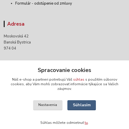
Formulár - odstúpenie od zmluvy
Adresa
Moskovská 42
Banská Bystrica
974 04
Kontakty
Spracovanie cookies
Náš e-shop a partneri potrebujú Váš
súhlas
s použitím súborov
+421 903 152 158
cookies, aby Vám mohli zobrazovať informácie týkajúce sa Vašich
záujmov.
info@norwaywear.sk
Súhlasím
Nastavenia
Súhlas môžete odmietnuť
tu
.
Vytvorené na
Eshop-rychlo.sk