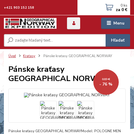
0
ks
+421 903 152 158
za
0 €
Menu
Hľadať
Úvod
Kraťasy
Pánske kraťasy GEOGRAPHICAL NORWAY
Pánske kraťasy
GEOGRAPHICAL NORWAY
119 €
- 76 %
Pánske kraťasy GEOGRAPHICAL NORWAYModel: POLOGNE MEN