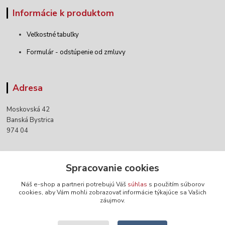
Informácie k produktom
Veľkostné tabuľky
Formulár - odstúpenie od zmluvy
Adresa
Moskovská 42
Banská Bystrica
974 04
Kontakty
Spracovanie cookies
Náš e-shop a partneri potrebujú Váš
súhlas
s použitím súborov
+421 903 152 158
cookies, aby Vám mohli zobrazovať informácie týkajúce sa Vašich
záujmov.
info@norwaywear.sk