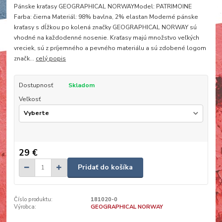
Pánske kraťasy GEOGRAPHICAL NORWAYModel: PATRIMOINE
Farba: čierna Materiál: 98% bavlna, 2% elastan Moderné pánske
kraťasy s dĺžkou po kolená značky GEOGRAPHICAL NORWAY sú
vhodné na každodenné nosenie. Kraťasy majú množstvo veľkých
vreciek, sú z príjemného a pevného materiálu a sú zdobené logom
značk...
celý popis
Dostupnosť
Skladom
Veľkosť
29 €
Pridať do košíka
Číslo produktu:
181020-0
Výrobca:
GEOGRAPHICAL NORWAY