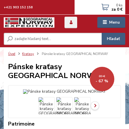
0
ks
+421 903 152 158
za
0 €
Menu
Hľadať
Úvod
Kraťasy
Pánske kraťasy GEOGRAPHICAL NORWAY
Pánske kraťasy
GEOGRAPHICAL NORWAY
89 €
- 67 %
Patrimoine