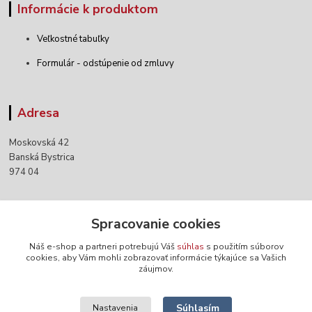
Informácie k produktom
Veľkostné tabuľky
Formulár - odstúpenie od zmluvy
Adresa
Moskovská 42
Banská Bystrica
974 04
Kontakty
Spracovanie cookies
Náš e-shop a partneri potrebujú Váš
súhlas
s použitím súborov
+421 903 152 158
cookies, aby Vám mohli zobrazovať informácie týkajúce sa Vašich
záujmov.
info@norwaywear.sk
Súhlasím
Nastavenia