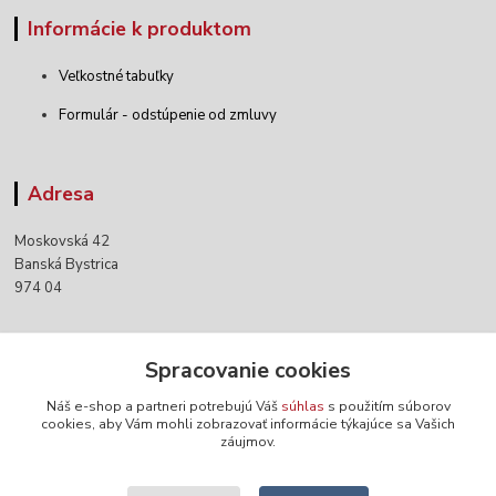
Informácie k produktom
Veľkostné tabuľky
Formulár - odstúpenie od zmluvy
Adresa
Moskovská 42
Banská Bystrica
974 04
Kontakty
Spracovanie cookies
Náš e-shop a partneri potrebujú Váš
súhlas
s použitím súborov
+421 903 152 158
cookies, aby Vám mohli zobrazovať informácie týkajúce sa Vašich
záujmov.
info@norwaywear.sk