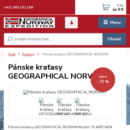
0
ks
+421 903 152 158
za
0 €
Menu
Hľadať
Úvod
Kraťasy
Pánske kraťasy GEOGRAPHICAL NORWAY
Pánske kraťasy
GEOGRAPHICAL NORWAY
109 €
- 73 %
Pánske kraťasy GEOGRAPHICAL NORWAYModel: PLAIRE MEN