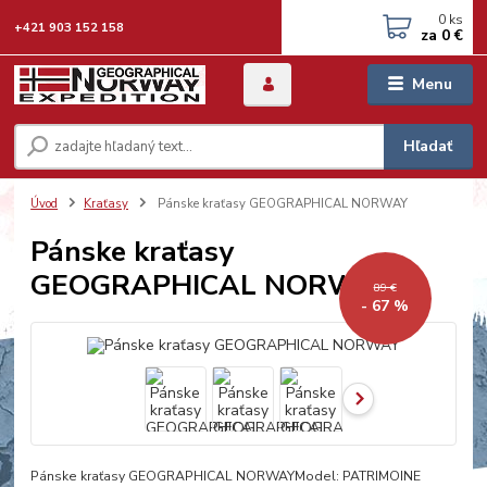
0
ks
+421 903 152 158
za
0 €
Menu
Hľadať
Úvod
Kraťasy
Pánske kraťasy GEOGRAPHICAL NORWAY
Pánske kraťasy
GEOGRAPHICAL NORWAY
89 €
- 67 %
Pánske kraťasy GEOGRAPHICAL NORWAYModel: PATRIMOINE