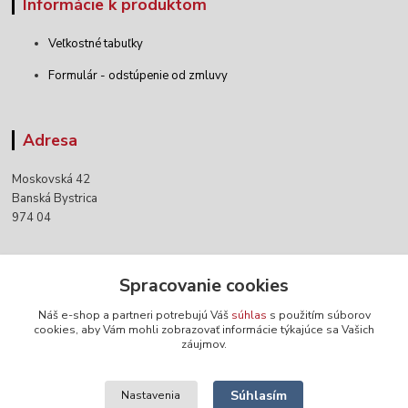
Informácie k produktom
Veľkostné tabuľky
Formulár - odstúpenie od zmluvy
Adresa
Moskovská 42
Banská Bystrica
974 04
Kontakty
Spracovanie cookies
Náš e-shop a partneri potrebujú Váš
súhlas
s použitím súborov
+421 903 152 158
cookies, aby Vám mohli zobrazovať informácie týkajúce sa Vašich
záujmov.
info@norwaywear.sk
Súhlasím
Nastavenia