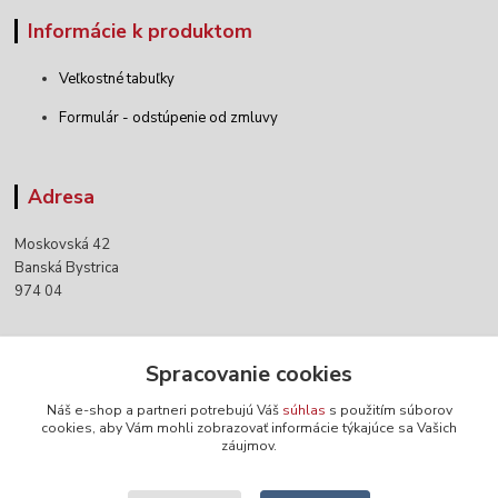
Informácie k produktom
Veľkostné tabuľky
Formulár - odstúpenie od zmluvy
Adresa
Moskovská 42
Banská Bystrica
974 04
Kontakty
Spracovanie cookies
Náš e-shop a partneri potrebujú Váš
súhlas
s použitím súborov
+421 903 152 158
cookies, aby Vám mohli zobrazovať informácie týkajúce sa Vašich
záujmov.
info@norwaywear.sk