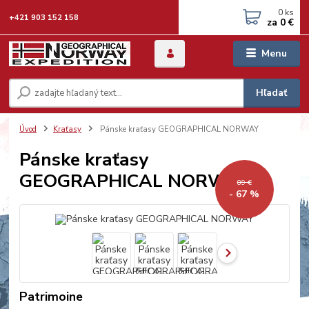
0
ks
+421 903 152 158
za
0 €
Menu
Hľadať
Úvod
Kraťasy
Pánske kraťasy GEOGRAPHICAL NORWAY
Pánske kraťasy
GEOGRAPHICAL NORWAY
89 €
- 67 %
Patrimoine