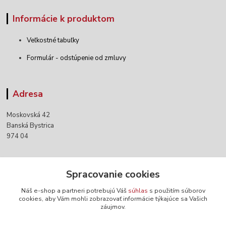
Informácie k produktom
Veľkostné tabuľky
Formulár - odstúpenie od zmluvy
Adresa
Moskovská 42
Banská Bystrica
974 04
Kontakty
Spracovanie cookies
Náš e-shop a partneri potrebujú Váš
súhlas
s použitím súborov
+421 903 152 158
cookies, aby Vám mohli zobrazovať informácie týkajúce sa Vašich
záujmov.
info@norwaywear.sk