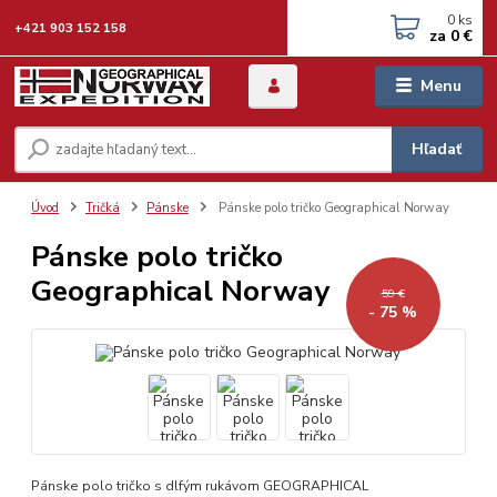
0
ks
+421 903 152 158
za
0 €
Menu
Hľadať
Úvod
Tričká
Pánske
Pánske polo tričko Geographical Norway
Pánske polo tričko
Geographical Norway
59 €
- 75 %
Pánske polo tričko s dlfým rukávom GEOGRAPHICAL