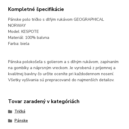
Kompletné špecifikácie
Pánske polo tričko s dlfým rukávom GEOGRAPHICAL
NORWAY
Model: KESPOTE
Materiál: 100% balvna
Farba: biela
Pánska polokošeľa s golierom a s dlhým rukávom, zapínaním
na gombíky a náprsným vreckom. Je vyrobená z príjemnej a
kvalitnej bavlny čo určite oceníte pri každodennom nosení.
Všetky vyšívania sú prepracované do najmenších detailov.
Tovar zaradený v kategóriách
Tričká
Pánske