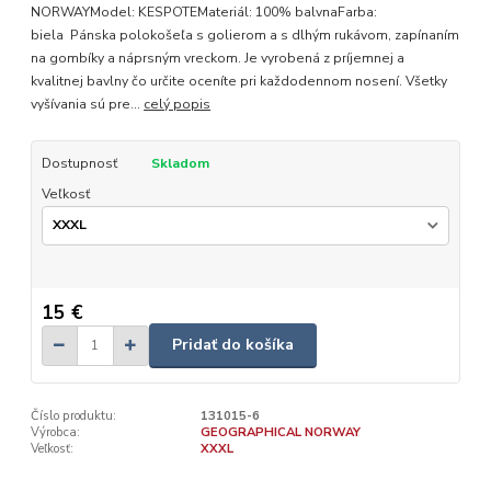
NORWAYModel: KESPOTEMateriál: 100% balvnaFarba:
biela Pánska polokošeľa s golierom a s dlhým rukávom, zapínaním
na gombíky a náprsným vreckom. Je vyrobená z príjemnej a
kvalitnej bavlny čo určite oceníte pri každodennom nosení. Všetky
vyšívania sú pre...
celý popis
Dostupnosť
Skladom
Veľkosť
15 €
Pridať do košíka
Číslo produktu:
131015-6
Výrobca:
GEOGRAPHICAL NORWAY
Veľkosť:
XXXL