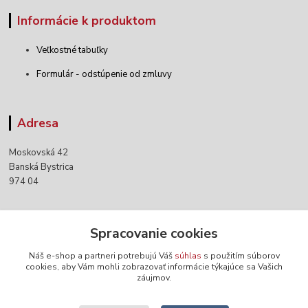
Informácie k produktom
Veľkostné tabuľky
Formulár - odstúpenie od zmluvy
Adresa
Moskovská 42
Banská Bystrica
974 04
Kontakty
Spracovanie cookies
Náš e-shop a partneri potrebujú Váš
súhlas
s použitím súborov
+421 903 152 158
cookies, aby Vám mohli zobrazovať informácie týkajúce sa Vašich
záujmov.
info@norwaywear.sk