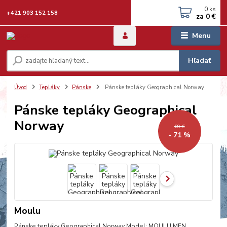
0
ks
+421 903 152 158
za
0 €
Menu
Hľadať
Úvod
Tepláky
Pánske
Pánske tepláky Geographical Norway
Pánske tepláky Geographical
Norway
69 €
- 71 %
Moulu
Pánske tepláky Geographical Norway Model: MOULU MEN