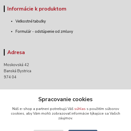
Informácie k produktom
Veľkostné tabuľky
Formulár - odstúpenie od zmluvy
Adresa
Moskovská 42
Banská Bystrica
974 04
Kontakty
Spracovanie cookies
Náš e-shop a partneri potrebujú Váš
súhlas
s použitím súborov
+421 903 152 158
cookies, aby Vám mohli zobrazovať informácie týkajúce sa Vašich
záujmov.
info@norwaywear.sk