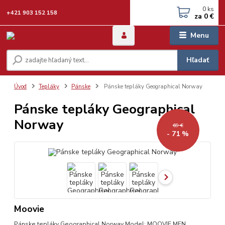
0
ks
+421 903 152 158
za
0 €
Menu
Hľadať
Úvod
Tepláky
Pánske
Pánske tepláky Geographical Norway
Pánske tepláky Geographical
Norway
69 €
- 71 %
Moovie
Pánske tepláky Geographical Norway Model: MOOVIE MEN