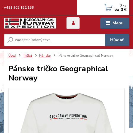
0
ks
+421 903 152 158
za
0 €
Menu
Hľadať
Úvod
Tričká
Pánske
Pánske tričko Geographical Norway
Pánske tričko Geographical
Norway