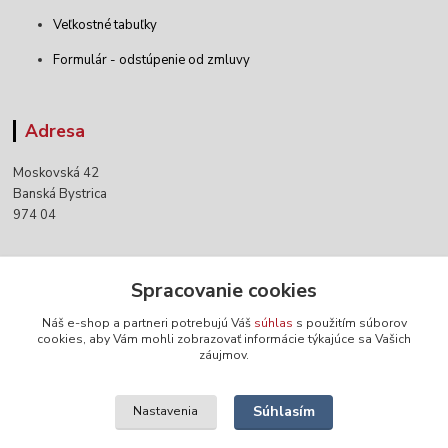
Veľkostné tabuľky
Formulár - odstúpenie od zmluvy
Adresa
Moskovská 42
Banská Bystrica
974 04
Kontakty
Spracovanie cookies
Náš e-shop a partneri potrebujú Váš
súhlas
s použitím súborov
+421 903 152 158
cookies, aby Vám mohli zobrazovať informácie týkajúce sa Vašich
záujmov.
info@norwaywear.sk
Súhlasím
Nastavenia