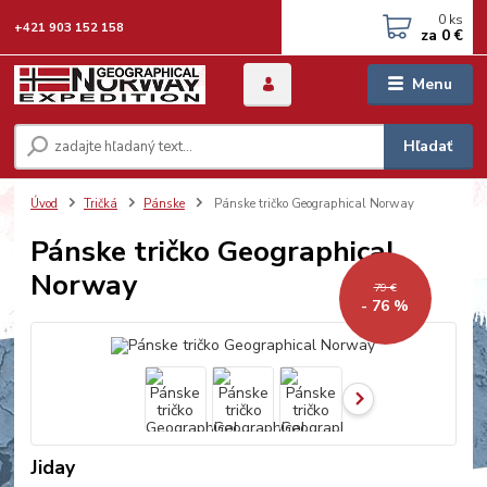
0
ks
+421 903 152 158
za
0 €
Menu
Hľadať
Úvod
Tričká
Pánske
Pánske tričko Geographical Norway
Pánske tričko Geographical
Norway
79 €
- 76 %
Jiday