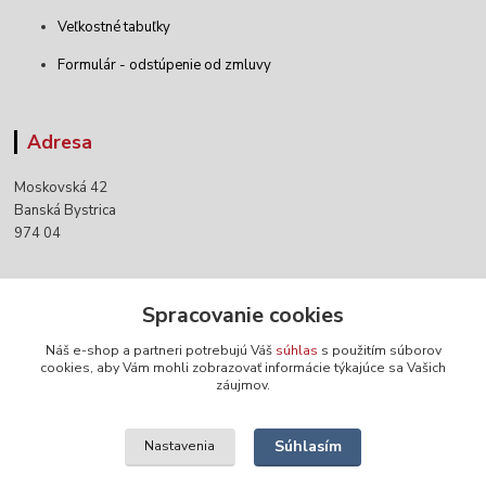
Veľkostné tabuľky
Formulár - odstúpenie od zmluvy
Adresa
Moskovská 42
Banská Bystrica
974 04
Kontakty
Spracovanie cookies
Náš e-shop a partneri potrebujú Váš
súhlas
s použitím súborov
+421 903 152 158
cookies, aby Vám mohli zobrazovať informácie týkajúce sa Vašich
záujmov.
info@norwaywear.sk
Súhlasím
Nastavenia