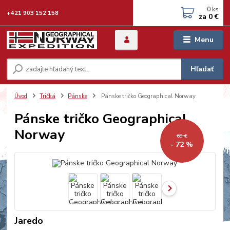
0
ks
+421 903 152 158
za
0 €
Menu
Hľadať
Úvod
Tričká
Pánske
Pánske tričko Geographical Norway
Pánske tričko Geographical
Norway
69 €
- 72 %
Jaredo