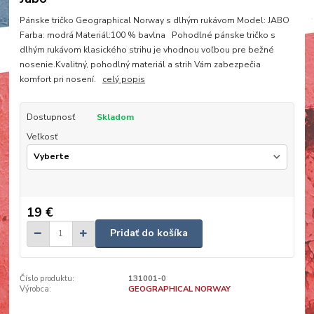
Pánske tričko Geographical Norway s dlhým rukávom Model: JABO
Farba: modrá Materiál:100 % bavlna Pohodlné pánske tričko s
dlhým rukávom klasického strihu je vhodnou voľbou pre bežné
nosenie.Kvalitný, pohodlný materiál a strih Vám zabezpečia
komfort pri nosení.
celý popis
Dostupnosť
Skladom
Veľkosť
19 €
Pridať do košíka
Číslo produktu:
131001-0
Výrobca:
GEOGRAPHICAL NORWAY