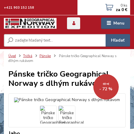
0
ks
+421 903 152 158
za
0 €
Menu
Hľadať
Úvod
Tričká
Pánske
Pánske tričko Geographical Norway s
dlhým rukávom
Pánske tričko Geographical
Norway s dlhým rukávom
69 €
- 72 %
Jabo