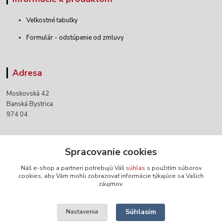
Veľkostné tabuľky
Formulár - odstúpenie od zmluvy
Adresa
Moskovská 42
Banská Bystrica
974 04
Kontakty
Spracovanie cookies
Náš e-shop a partneri potrebujú Váš
súhlas
s použitím súborov
+421 903 152 158
cookies, aby Vám mohli zobrazovať informácie týkajúce sa Vašich
záujmov.
info@norwaywear.sk
Súhlasím
Nastavenia