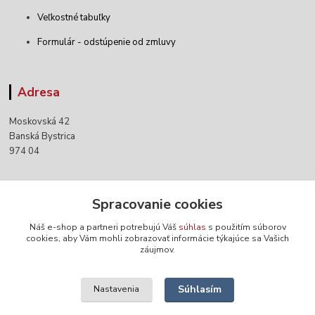
Veľkostné tabuľky
Formulár - odstúpenie od zmluvy
Adresa
Moskovská 42
Banská Bystrica
974 04
Kontakty
Spracovanie cookies
Náš e-shop a partneri potrebujú Váš
súhlas
s použitím súborov
+421 903 152 158
cookies, aby Vám mohli zobrazovať informácie týkajúce sa Vašich
záujmov.
info@norwaywear.sk
Súhlasím
Nastavenia