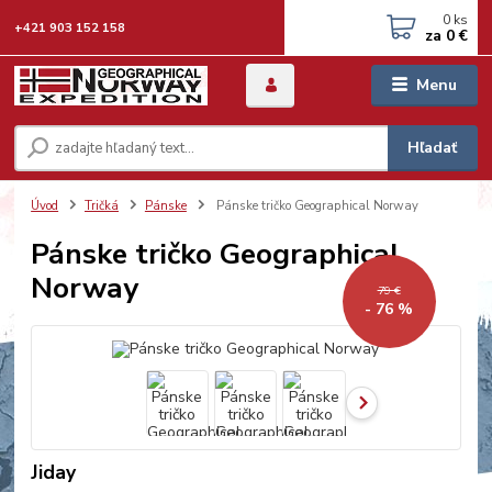
0
ks
+421 903 152 158
za
0 €
Menu
Hľadať
Úvod
Tričká
Pánske
Pánske tričko Geographical Norway
Pánske tričko Geographical
Norway
79 €
- 76 %
Jiday