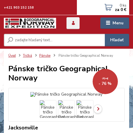
0
ks
+421 903 152 158
za
0 €
Menu
Hľadať
Úvod
Tričká
Pánske
Pánske tričko Geographical Norway
Pánske tričko Geographical
Norway
79 €
- 76 %
Jacksonville