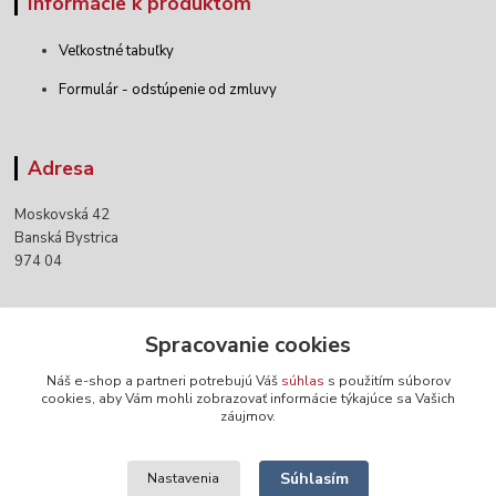
Informácie k produktom
Veľkostné tabuľky
Formulár - odstúpenie od zmluvy
Adresa
Moskovská 42
Banská Bystrica
974 04
Kontakty
Spracovanie cookies
Náš e-shop a partneri potrebujú Váš
súhlas
s použitím súborov
+421 903 152 158
cookies, aby Vám mohli zobrazovať informácie týkajúce sa Vašich
záujmov.
info@norwaywear.sk
Súhlasím
Nastavenia