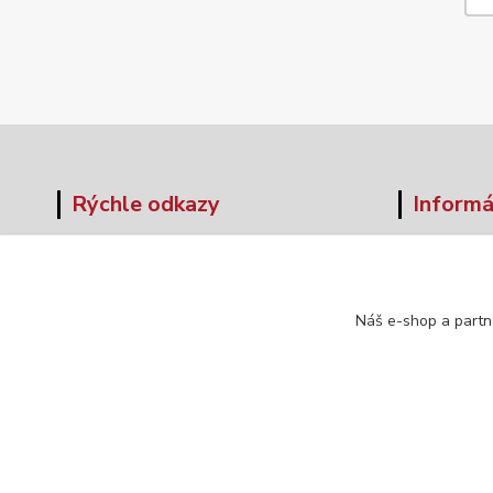
Rýchle odkazy
Informá
O nás
Veľkos
Obchodné podmienky
Formul
Doprava a platba
Náš e-shop a partn
Kontakt