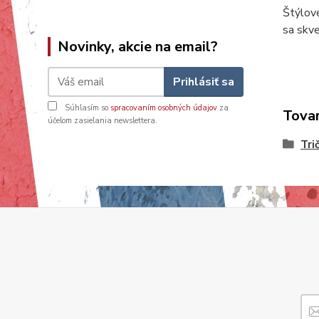
Štýlov
sa skv
Novinky, akcie na email?
Prihlásiť sa
Súhlasím so
spracovaním osobných údajov
za
Tovar
účelom zasielania newslettera.
Tri