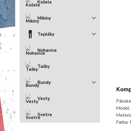
Košele
Mikiny
Tepláky
Nohavice
Tašky
Bundy
Kompl
Vesty
Pánsk
Model:
Svetre
Materi
Farba: