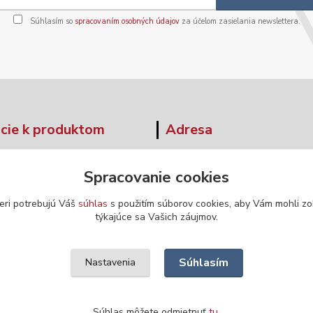
Súhlasím so
spracovaním osobných údajov
za účelom zasielania newslettera.
cie k produktom
Adresa
tné tabuľky
Moskovská 42
Spracovanie cookies
Banská Bystrica
ár - odstúpenie od zmluvy
974 04
eri potrebujú Váš
súhlas
s použitím súborov cookies, aby Vám mohli zo
týkajúce sa Vašich záujmov.
Súhlasím
Nastavenia
Súhlas môžete odmietnuť
tu
.