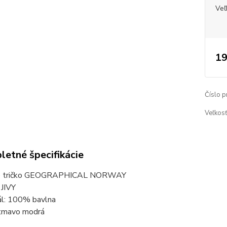
Veľ
19
Číslo p
Veľkosť
etné špecifikácie
e tričko GEOGRAPHICAL NORWAY
 JIVY
ál: 100% bavlna
 tmavo modrá