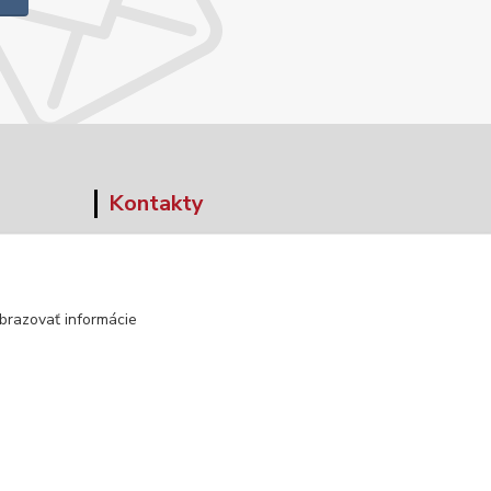
Kontakty
+421 903 152 158
info@norwaywear.sk
brazovať informácie
Vytvorené na
Eshop-rychlo.sk