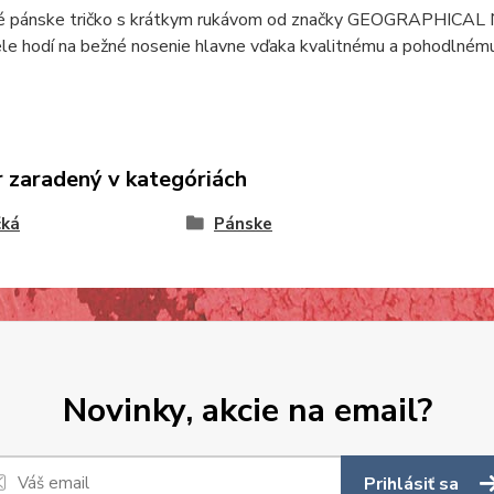
é pánske tričko s krátkym rukávom od značky GEOGRAPHICAL N
ele hodí na bežné nosenie hlavne vďaka kvalitnému a pohodlnému
 zaradený v kategóriách
čká
Pánske
Novinky, akcie na email?
Prihlásiť sa