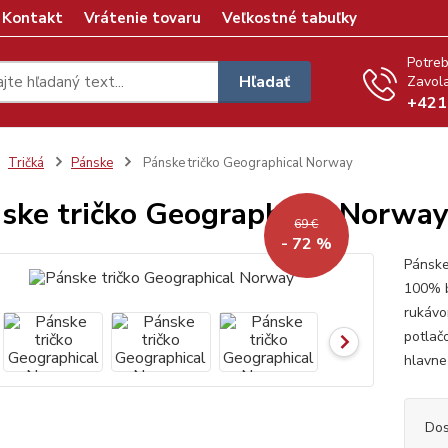
Kontakt
Vrátenie tovaru
Veľkostné tabuľky
Potreb
Hľadať
Zavola
+421
Tričká
Pánske
Pánske tričko Geographical Norway
ske tričko Geographical Norwa
69 €
- 72 %
Pánske
100% b
rukáv
potlač
hlavne
Dos