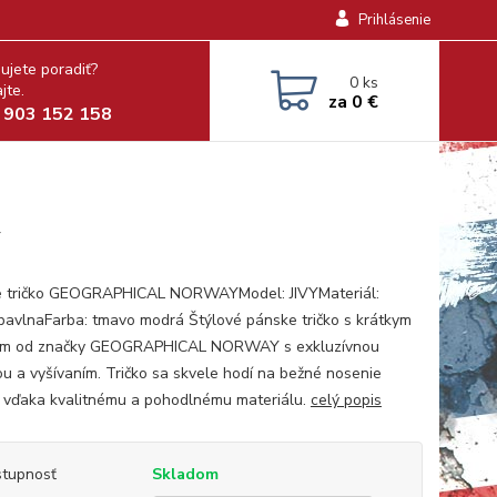
Prihlásenie
ujete poradiť?
0
ks
jte.
za
0 €
 903 152 158
y
 tričko GEOGRAPHICAL NORWAYModel: JIVYMateriál:
avlnaFarba: tmavo modrá Štýlové pánske tričko s krátkym
om od značky GEOGRAPHICAL NORWAY s exkluzívnou
ou a vyšívaním. Tričko sa skvele hodí na bežné nosenie
 vďaka kvalitnému a pohodlnému materiálu.
celý popis
tupnosť
Skladom