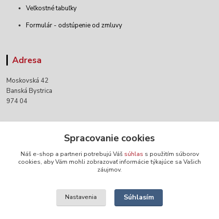
Veľkostné tabuľky
Formulár - odstúpenie od zmluvy
Adresa
Moskovská 42
Banská Bystrica
974 04
Kontakty
Spracovanie cookies
Náš e-shop a partneri potrebujú Váš
súhlas
s použitím súborov
+421 903 152 158
cookies, aby Vám mohli zobrazovať informácie týkajúce sa Vašich
záujmov.
info@norwaywear.sk
Súhlasím
Nastavenia