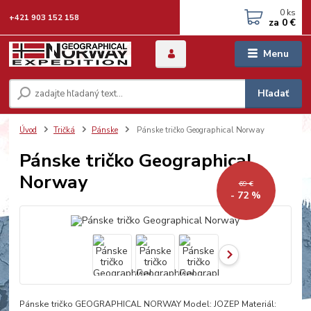
0
ks
+421 903 152 158
za
0 €
Menu
Hľadať
Úvod
Tričká
Pánske
Pánske tričko Geographical Norway
Pánske tričko Geographical
Norway
69 €
- 72 %
Pánske tričko GEOGRAPHICAL NORWAY Model: JOZEP Materiál: