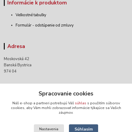
Informácie k produktom
Veľkostné tabuľky
Formulár - odstúpenie od zmluvy
Adresa
Moskovská 42
Banská Bystrica
974 04
Kontakty
Spracovanie cookies
Náš e-shop a partneri potrebujú Váš
súhlas
s použitím súborov
+421 903 152 158
cookies, aby Vám mohli zobrazovať informácie týkajúce sa Vašich
záujmov.
info@norwaywear.sk
Súhlasím
Nastavenia