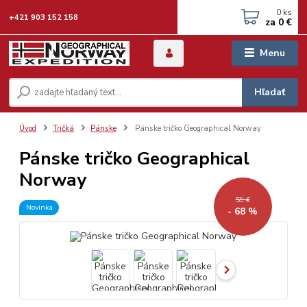
0
ks
+421 903 152 158
za
0 €
Menu
Hľadať
Úvod
Tričká
Pánske
Pánske tričko Geographical Norway
Pánske tričko Geographical
Norway
59 €
Novinka
- 68 %