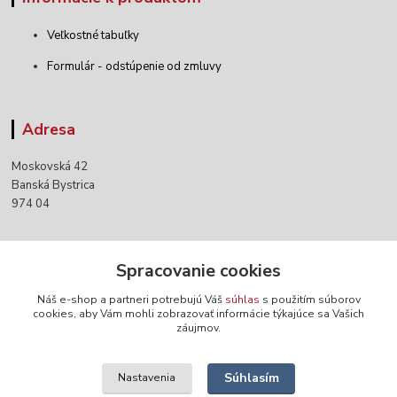
Veľkostné tabuľky
Formulár - odstúpenie od zmluvy
Adresa
Moskovská 42
Banská Bystrica
974 04
Kontakty
Spracovanie cookies
Náš e-shop a partneri potrebujú Váš
súhlas
s použitím súborov
+421 903 152 158
cookies, aby Vám mohli zobrazovať informácie týkajúce sa Vašich
záujmov.
info@norwaywear.sk
Súhlasím
Nastavenia