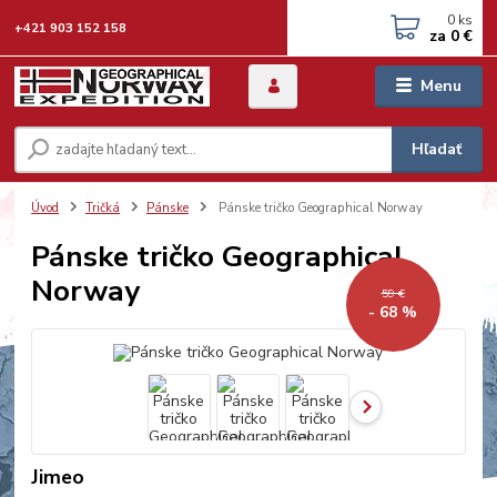
0
ks
+421 903 152 158
za
0 €
Menu
Hľadať
Úvod
Tričká
Pánske
Pánske tričko Geographical Norway
Pánske tričko Geographical
Norway
59 €
- 68 %
Jimeo