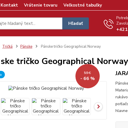
Kontakt
Vrátenie tovaru
Veľkostné tabuľky
Potreb
Hľadať
Zavola
+421
Tričká
Pánske
Pánske tričko Geographical Norway
ske tričko Geographical Norwa
JAR
59 €
a
- 66 %
Pánsk
Materi
rukáv
potlač
hlavne