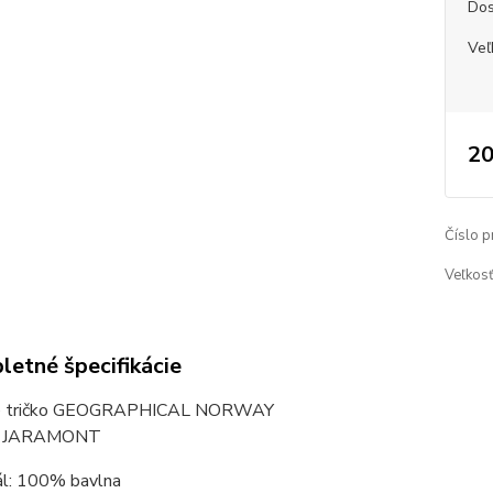
Dos
Veľ
20
Číslo p
Veľkosť
etné špecifikácie
e tričko GEOGRAPHICAL NORWAY
: JARAMONT
ál: 100% bavlna