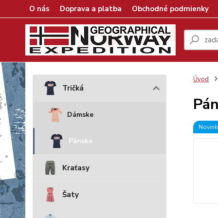
O nás
Doprava a platba
Obchodné podmienky
Úvod
Tričká
Pán
Dámske
Novink
Pánske
Kraťasy
Šaty