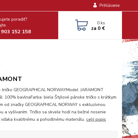
Prihlásenie
ujete poradiť?
0
ks
jte.
za
0 €
 903 152 158
y
AMONT
e tričko GEOGRAPHICAL NORWAYModel: JARAMONT
ál: 100% bavlnaFarba: biela Štýlové pánske tričko s krátkym
om od značky GEOGRAPHICAL NORWAY s exkluzívnou
ou a vyšívaním. Tričko sa skvele hodí na bežné nosenie
 vďaka kvalitnému a pohodlnému materiálu.
celý popis