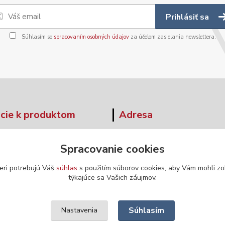
Prihlásiť sa
Súhlasím so
spracovaním osobných údajov
za účelom zasielania newslettera.
cie k produktom
Adresa
tné tabuľky
Moskovská 42
Spracovanie cookies
Banská Bystrica
ár - odstúpenie od zmluvy
974 04
eri potrebujú Váš
súhlas
s použitím súborov cookies, aby Vám mohli zo
týkajúce sa Vašich záujmov.
Súhlasím
Nastavenia