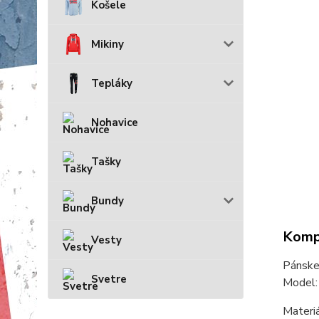
Košele
Mikiny
Tepláky
Nohavice
Tašky
Bundy
Kompl
Vesty
Pánsk
Svetre
Model
Materi