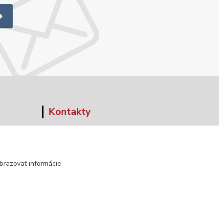
Kontakty
+421 903 152 158
info@norwaywear.sk
brazovať informácie