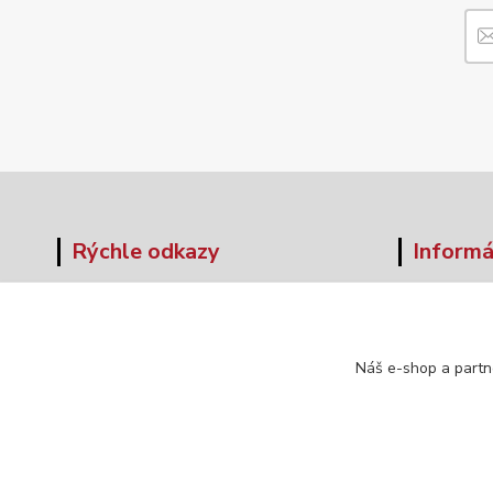
Rýchle odkazy
Informá
O nás
Veľkos
Obchodné podmienky
Formul
Doprava a platba
Náš e-shop a partn
Kontakt