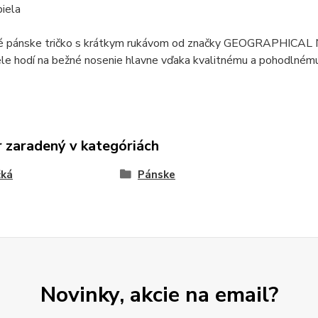
biela
é pánske tričko s krátkym rukávom od značky GEOGRAPHICAL N
ele hodí na bežné nosenie hlavne vďaka kvalitnému a pohodlnému
 zaradený v kategóriách
čká
Pánske
Novinky, akcie na email?