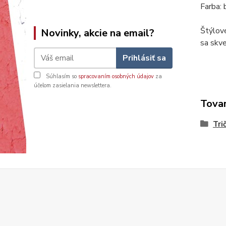
Farba: 
Štýlov
Novinky, akcie na email?
sa skv
Prihlásiť sa
Súhlasím so
spracovaním osobných údajov
za
účelom zasielania newslettera.
Tovar
Tri