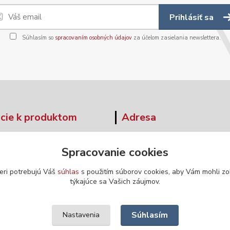
Prihlásiť sa
Súhlasím so
spracovaním osobných údajov
za účelom zasielania newslettera.
cie k produktom
Adresa
tné tabuľky
Moskovská 42
Spracovanie cookies
Banská Bystrica
ár - odstúpenie od zmluvy
974 04
eri potrebujú Váš
súhlas
s použitím súborov cookies, aby Vám mohli zo
týkajúce sa Vašich záujmov.
Súhlasím
Nastavenia