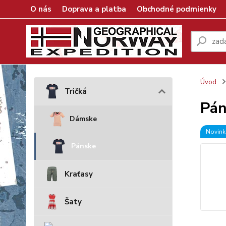
O nás
Doprava a platba
Obchodné podmienky
Úvod
Tričká
Pán
Dámske
Novink
Pánske
Kraťasy
Šaty