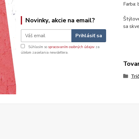
Farba: 
Štýlov
Novinky, akcie na email?
sa skv
Prihlásiť sa
Súhlasím so
spracovaním osobných údajov
za
účelom zasielania newslettera.
Tovar
Tri