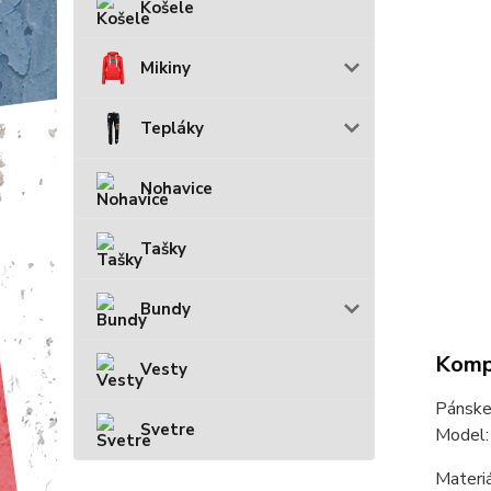
Košele
Mikiny
Tepláky
Nohavice
Tašky
Bundy
Kompl
Vesty
Pánsk
Svetre
Model
Materi