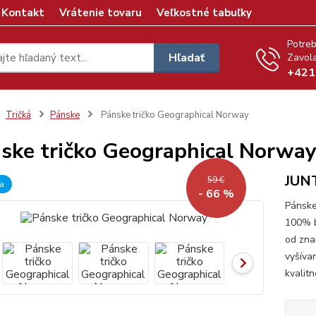
Kontakt
Vrátenie tovaru
Veľkostné tabuľky
Potreb
Hľadať
Zavola
+421
Tričká
Pánske
Pánske tričko Geographical Norway
ske tričko Geographical Norwa
JUN
59 €
a
- 66 %
Pánsk
100% b
od zn
vyšíva
kvalit