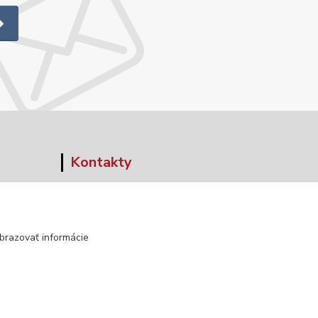
Kontakty
+421 903 152 158
info@norwaywear.sk
brazovať informácie