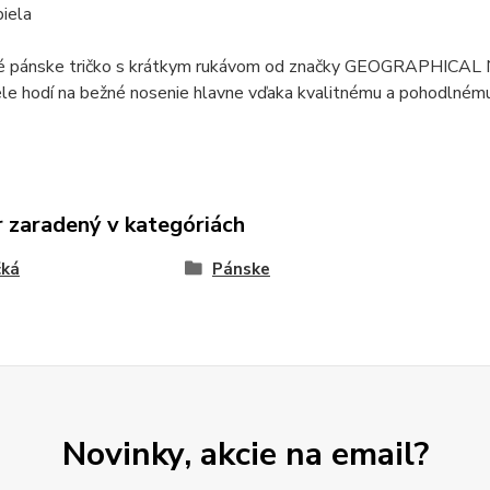
biela
é pánske tričko s krátkym rukávom od značky GEOGRAPHICAL N
ele hodí na bežné nosenie hlavne vďaka kvalitnému a pohodlnému
 zaradený v kategóriách
čká
Pánske
Novinky, akcie na email?