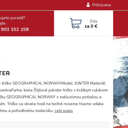
Prihlásenie
ujete poradiť?
0
ks
jte.
za
0 €
 903 152 158
y
TER
e tričko GEOGRAPHICAL NORWAYModel: JUNTER Materiál:
avlnaFarba: biela Štýlové pánske tričko s krátkym rukávom
ačky GEOGRAPHICAL NORWAY s exkluzívnou potlačou a
ním. Tričko sa skvele hodí na bežné nosenie hlavne vďaka
nému a pohodlnému materiálu.
celý popis