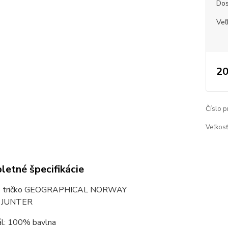
Dos
Veľ
20
Číslo p
Veľkosť
etné špecifikácie
e tričko GEOGRAPHICAL NORWAY
: JUNTER
ál: 100% bavlna