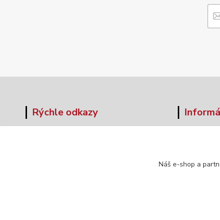
Rýchle odkazy
Informá
O nás
Veľkos
Obchodné podmienky
Formul
Doprava a platba
Náš e-shop a partn
Kontakt