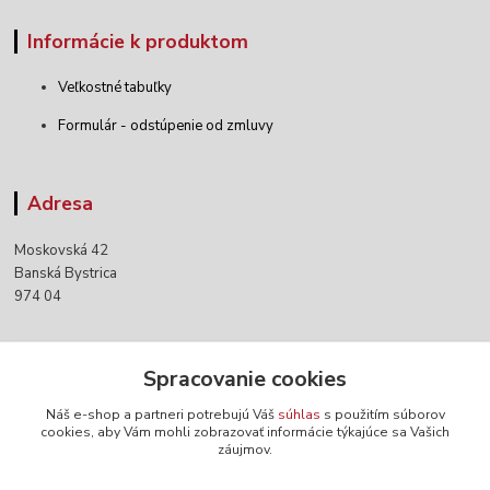
Informácie k produktom
Veľkostné tabuľky
Formulár - odstúpenie od zmluvy
Adresa
Moskovská 42
Banská Bystrica
974 04
Kontakty
Spracovanie cookies
Náš e-shop a partneri potrebujú Váš
súhlas
s použitím súborov
+421 903 152 158
cookies, aby Vám mohli zobrazovať informácie týkajúce sa Vašich
záujmov.
info@norwaywear.sk