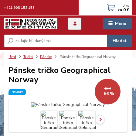
0
ks
+421 903 152 158
za
0 €
Menu
Hľadať
Úvod
Tričká
Pánske
Pánske tričko Geographical Norway
Pánske tričko Geographical
Norway
59 €
Novinka
- 66 %