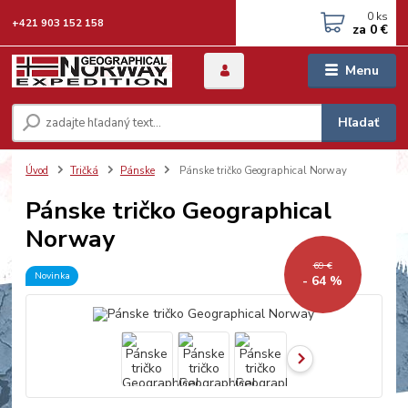
0
ks
+421 903 152 158
za
0 €
Menu
Hľadať
Úvod
Tričká
Pánske
Pánske tričko Geographical Norway
Pánske tričko Geographical
Norway
69 €
Novinka
- 64 %