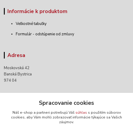
Informácie k produktom
Veľkostné tabuľky
Formulár - odstúpenie od zmluvy
Adresa
Moskovská 42
Banská Bystrica
974 04
Kontakty
Spracovanie cookies
Náš e-shop a partneri potrebujú Váš
súhlas
s použitím súborov
+421 903 152 158
cookies, aby Vám mohli zobrazovať informácie týkajúce sa Vašich
záujmov.
info@norwaywear.sk