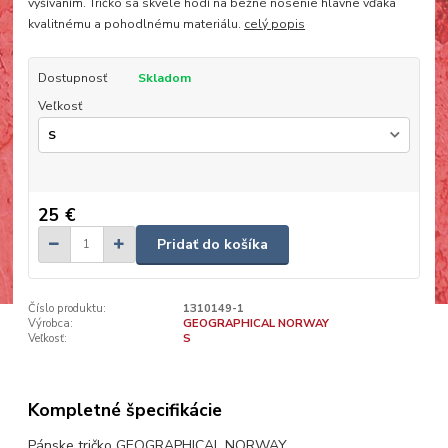
vyšívaním. Tričko sa skvele hodí na bežné nosenie hlavne vďaka
kvalitnému a pohodlnému materiálu.
celý popis
Dostupnosť
Skladom
Veľkosť
25 €
Pridať do košíka
Číslo produktu:
1310149-1
Výrobca:
GEOGRAPHICAL NORWAY
Veľkosť:
S
Kompletné špecifikácie
Pánske tričko GEOGRAPHICAL NORWAY