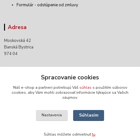
Formulár - odstúpenie od zmluvy
Adresa
Moskovská 42
Banská Bystrica
974 04
Kontakty
Spracovanie cookies
Náš e-shop a partneri potrebujú Váš
súhlas
s použitím súborov
+421 903 152 158
cookies, aby Vám mohli zobrazovať informácie týkajúce sa Vašich
záujmov.
info@norwaywear.sk
Súhlasím
Nastavenia
Súhlas môžete odmietnuť
tu
.
Vytvorené na
Eshop-rychlo.sk