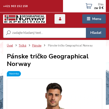
0
ks
+421 903 152 158
za
0 €
Menu
Hľadať
Úvod
Tričká
Pánske
Pánske tričko Geographical Norway
Pánske tričko Geographical
Norway
Novinka