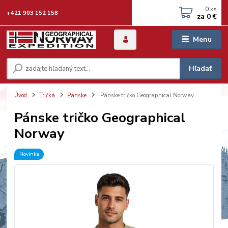
0
ks
+421 903 152 158
za
0 €
Menu
Hľadať
Úvod
Tričká
Pánske
Pánske tričko Geographical Norway
Pánske tričko Geographical
Norway
Novinka