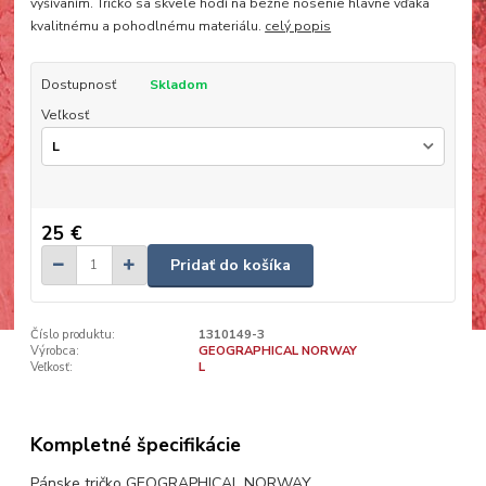
vyšívaním. Tričko sa skvele hodí na bežné nosenie hlavne vďaka
kvalitnému a pohodlnému materiálu.
celý popis
Dostupnosť
Skladom
Veľkosť
25 €
Pridať do košíka
Číslo produktu:
1310149-3
Výrobca:
GEOGRAPHICAL NORWAY
Veľkosť:
L
Kompletné špecifikácie
Pánske tričko GEOGRAPHICAL NORWAY