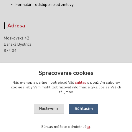
Formulár - odstúpenie od zmluvy
Adresa
Moskovská 42
Banská Bystrica
974 04
Kontakty
Spracovanie cookies
Náš e-shop a partneri potrebujú Váš
súhlas
s použitím súborov
+421 903 152 158
cookies, aby Vám mohli zobrazovať informácie týkajúce sa Vašich
záujmov.
info@norwaywear.sk
Súhlasím
Nastavenia
Súhlas môžete odmietnuť
tu
.
Vytvorené na
Eshop-rychlo.sk