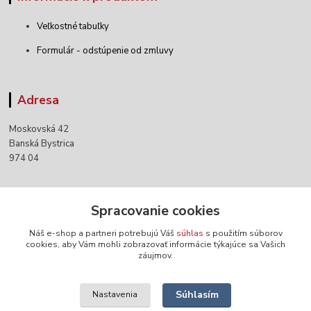
Veľkostné tabuľky
Formulár - odstúpenie od zmluvy
Adresa
Moskovská 42
Banská Bystrica
974 04
Kontakty
Spracovanie cookies
Náš e-shop a partneri potrebujú Váš
súhlas
s použitím súborov
+421 903 152 158
cookies, aby Vám mohli zobrazovať informácie týkajúce sa Vašich
záujmov.
info@norwaywear.sk
Súhlasím
Nastavenia