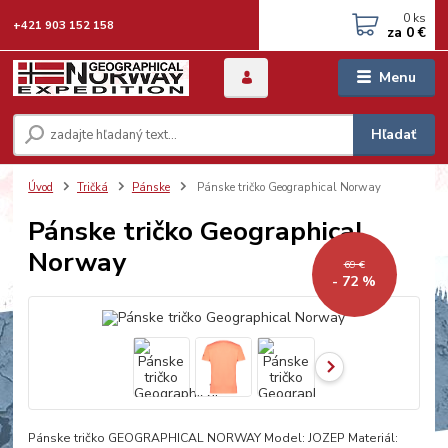
0
ks
+421 903 152 158
za
0 €
Menu
Hľadať
Úvod
Tričká
Pánske
Pánske tričko Geographical Norway
Pánske tričko Geographical
Norway
69 €
- 72 %
Pánske tričko GEOGRAPHICAL NORWAY Model: JOZEP Materiál: