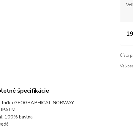
Veľ
19
Číslo p
Veľkosť
etné špecifikácie
e tričko GEOGRAPHICAL NORWAY
: JPALM
ál: 100% bavlna
šedá