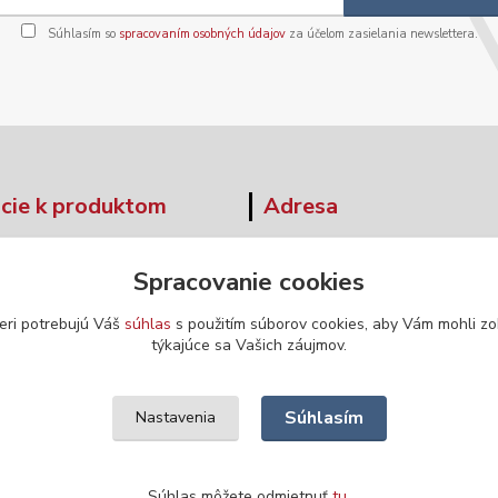
Súhlasím so
spracovaním osobných údajov
za účelom zasielania newslettera.
cie k produktom
Adresa
tné tabuľky
Moskovská 42
Spracovanie cookies
Banská Bystrica
ár - odstúpenie od zmluvy
974 04
eri potrebujú Váš
súhlas
s použitím súborov cookies, aby Vám mohli zo
týkajúce sa Vašich záujmov.
Súhlasím
Nastavenia
Súhlas môžete odmietnuť
tu
.