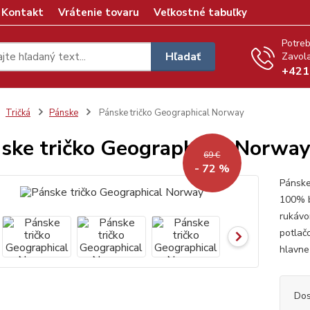
Kontakt
Vrátenie tovaru
Veľkostné tabuľky
Potreb
Hľadať
Zavola
+421
Tričká
Pánske
Pánske tričko Geographical Norway
ske tričko Geographical Norwa
69 €
- 72 %
Pánske
100% b
rukáv
potlač
hlavne
Dos