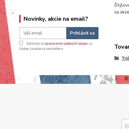
Štýlov
sa skv
Novinky, akcie na email?
Prihlásiť sa
Súhlasím so
spracovaním osobných údajov
za
Tovar
účelom zasielania newslettera.
Tri