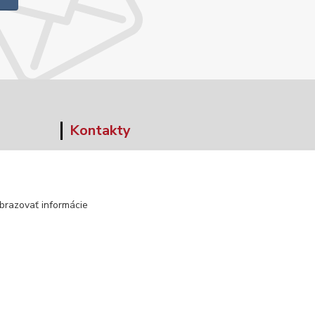
Kontakty
+421 903 152 158
info@norwaywear.sk
brazovať informácie
Vytvorené na
Eshop-rychlo.sk