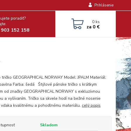
Prihlásenie
ujete poradiť?
0
ks
jte.
za
0 €
 903 152 158
y
 tričko GEOGRAPHICAL NORWAY Model: JPALM Materiál:
avlna Farba: šedá Štýlové pánske tričko s krátkym
om od značky GEOGRAPHICAL NORWAY s exkluzívnou
ou a vyšívaním. Tričko sa skvele hodí na bežné nosenie
 vďaka kvalitnému a pohodlnému materiálu.
celý popis
tupnosť
Skladom