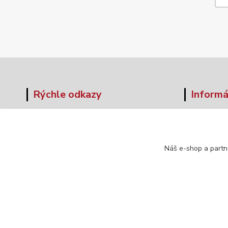
Rýchle odkazy
Informá
O nás
Veľkos
Obchodné podmienky
Formul
Doprava a platba
Náš e-shop a partn
Kontakt