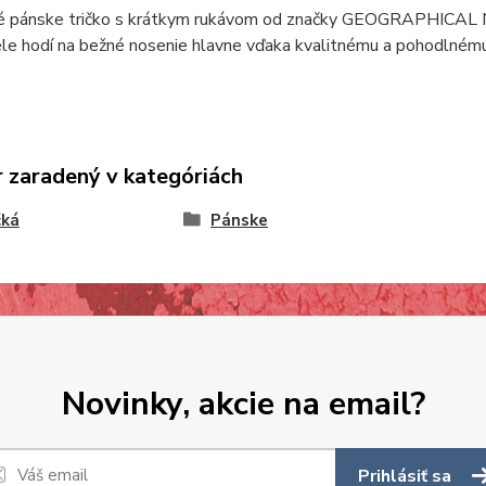
é pánske tričko s krátkym rukávom od značky GEOGRAPHICAL N
ele hodí na bežné nosenie hlavne vďaka kvalitnému a pohodlnému
 zaradený v kategóriách
čká
Pánske
Novinky, akcie na email?
Prihlásiť sa