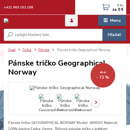
0
ks
+421 903 152 158
za
0 €
Menu
Hľadať
Úvod
Tričká
Pánske
Pánske tričko Geographical Norway
Pánske tričko Geographical
Norway
69 €
- 72 %
Pánske tričko GEOGRAPHICAL NORWAY Model: JAREDO Materiál:
100% bavlna Farba: čierna Štýlové pánske tričko s krátkym