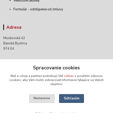
Veľkostné tabuľky
Formulár - odstúpenie od zmluvy
Adresa
Moskovská 42
Banská Bystrica
974 04
Kontakty
Spracovanie cookies
Náš e-shop a partneri potrebujú Váš
súhlas
s použitím súborov
+421 903 152 158
cookies, aby Vám mohli zobrazovať informácie týkajúce sa Vašich
záujmov.
info@norwaywear.sk
Súhlasím
Nastavenia