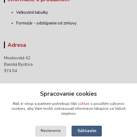
Veľkostné tabuľky
Formulár - odstúpenie od zmluvy
Adresa
Moskovská 42
Banská Bystrica
974 04
Kontakty
Spracovanie cookies
Náš e-shop a partneri potrebujú Váš
súhlas
s použitím súborov
+421 903 152 158
cookies, aby Vám mohli zobrazovať informácie týkajúce sa Vašich
záujmov.
info@norwaywear.sk
Súhlasím
Nastavenia