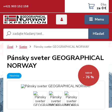
0
ks
+421 903 152 158
za
0 €
Menu
Hľadať
Úvod
Svetre
Pánsky sveter GEOGRAPHICAL NORWAY
Pánsky sveter GEOGRAPHICAL
NORWAY
119 €
Novinka
- 76 %