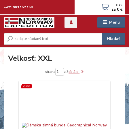
0
ks
+421 903 152 158
za
0 €
Menu
Hľadať
Veľkosť: XXL
strana
z 3
ďalšie
Akcia