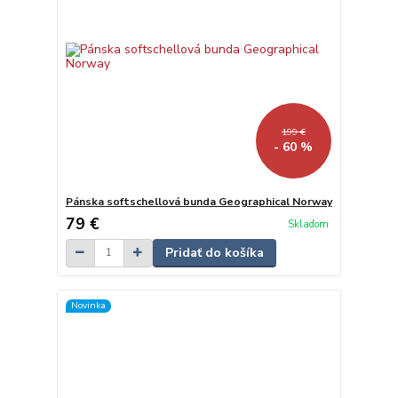
199 €
- 60 %
Pánska softschellová bunda Geographical Norway
79 €
Skladom
Pridať do košíka
Novinka