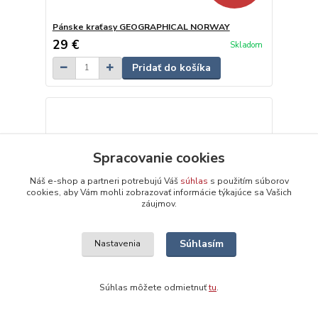
Pánske kraťasy GEOGRAPHICAL NORWAY
29 €
Skladom
Pridať do košíka
Spracovanie cookies
Náš e-shop a partneri potrebujú Váš
súhlas
s použitím súborov
cookies, aby Vám mohli zobrazovať informácie týkajúce sa Vašich
záujmov.
Súhlasím
Nastavenia
59 €
- 68 %
Súhlas môžete odmietnuť
tu
.