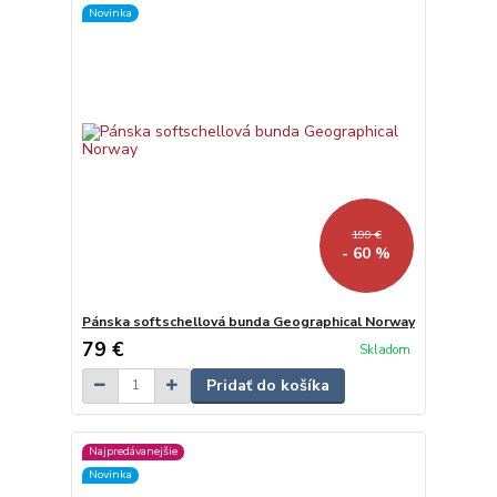
Novinka
199 €
- 60 %
Pánska softschellová bunda Geographical Norway
79 €
Skladom
Pridať do košíka
Najpredávanejšie
Novinka