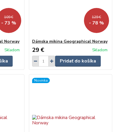
109 €
129 €
- 73 %
- 78 %
al Norway
Dámska mikina Geographical Norway
29 €
Skladom
Skladom
šíka
Pridať do košíka
Novinka