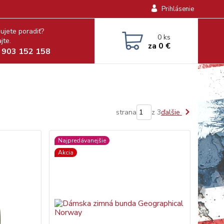
Prihlásenie
ujete poradiť?
0
ks
jte.
za
0 €
 903 152 158
strana
z 3
ďalšie
Najpredávanejšie
Akcia