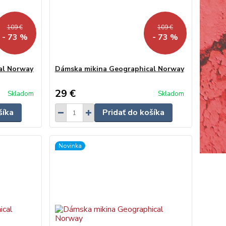
109 €
109 €
- 73 %
- 73 %
al Norway
Dámska mikina Geographical Norway
29 €
Skladom
Skladom
šíka
Pridať do košíka
Novinka