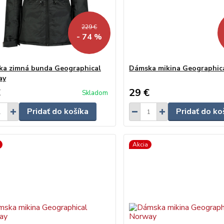
229 €
- 74 %
a zimná bunda Geographical
Dámska mikina Geographic
ay
€
29 €
Skladom
Pridať do košíka
Pridať do ko
Akcia