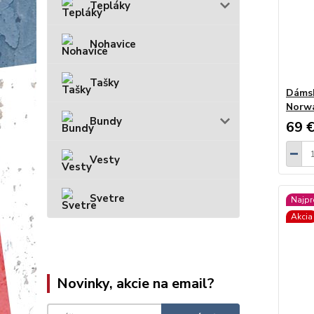
Tepláky
Nohavice
Tašky
Dámsk
Norw
Bundy
69 
Vesty
Svetre
Najpr
Akcia
Novinky, akcie na email?