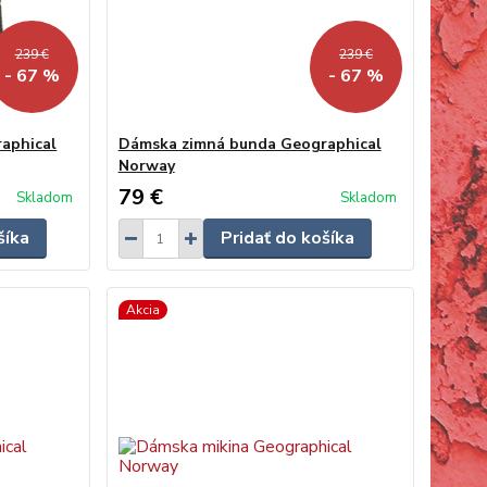
239 €
239 €
- 67 %
- 67 %
aphical
Dámska zimná bunda Geographical
Norway
79 €
Skladom
Skladom
šíka
Pridať do košíka
Akcia