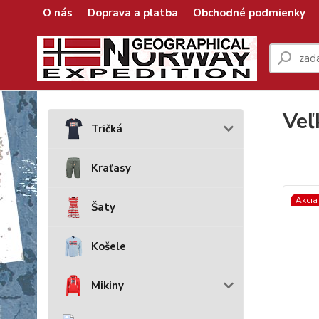
O nás
Doprava a platba
Obchodné podmienky
Veľ
Tričká
Kraťasy
Akcia
Šaty
Košele
Mikiny