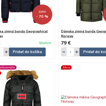
229 €
- 70 %
a zimná bunda Geographical
Dámska zimná bunda Geogr
ay
Norway
€
79 €
Skladom
Pridať do košíka
Pridať do ko
edávanejšie
Akcia