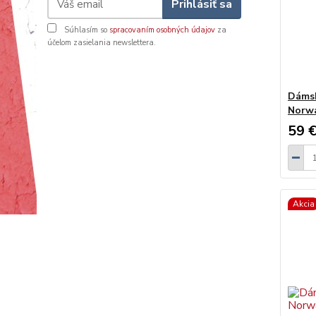
Prihlásiť sa
Súhlasím so
spracovaním osobných údajov
za
účelom zasielania newslettera.
Dámsk
Norw
59 
Akcia