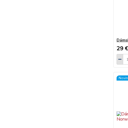
Dámsk
29 
Novin