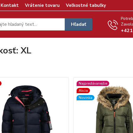
Kontakt
Vrátenie tovaru
Veľkostné tabuľky
Potreb
Hľadať
Zavola
+421
kosť: XL
Najpredávanejšie
Akcia
Novinka